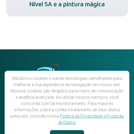
Nível 5A e a pintura mágica
Utilizamos cookies e outras tecnologias semelhantes para
melhorar a sua experiência de navegação em nosso site.
Nossos cookies são dirigidos para meios de comunicação
e analítica avançada. Ao utilizar nossos serviços, você
Você ainda não segue a AVAEC
concorda com tal monitoramento. Para maiores
nas redes sociais? Então siga-nos!
informações sobre a coleta e tratamento de seus dados
pessoais, consulte nossa
Política de Privacidade e Proteção
de Dados